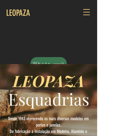
LEOPAZA
LIGUE:
(47) 3351-8709
Whats: (47) 98845-1175
Whats
LEOPAZA
Esquadrias
Desde 1983 oferecendo os mais diversos modelos em
portas e janelas.
Da fabricação à instalação em Madeira, Alumínio e